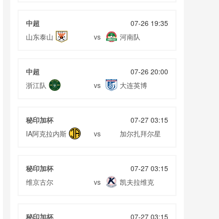
05月21日 奥萨苏纳vs西班牙人 全场录像回放
05月21日 莱切vs都灵 全场录像回放
中超
07-26 19:35
05月20日 莱切vs都灵 全场录像回放
山东泰山
河南队
vs
05月20日 蒙扎vs恩波利 全场录像回放
05月20日 瓦伦西亚vs毕尔巴鄂竞技 全场录像回放
中超
07-26 20:00
浙江队
大连英博
vs
秘印加杯
07-27 03:15
IA阿克拉内斯
加尔扎拜尔星
vs
秘印加杯
07-27 03:15
维京古尔
凯夫拉维克
vs
秘印加杯
07-27 03:15