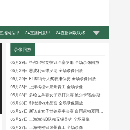
4直播网法甲
24直播网意甲
24直播网欧联杯
录像回放
05月29日 毕尔巴鄂竞技vs巴塞罗那 全场录像回放
05月29日 恩波利vs维罗纳 全场录像回放
05月29日 F1摩纳哥大奖赛排位赛 全场录像回放
05月28日 上海橘橙vs泉州青工 全场录像
05月28日 多哈世乒赛女子双打决赛 波尔卡诺娃/斯佐
科斯vs王曼昱/蒯曼 全场录像回放
05月28日 利物浦vs水晶宫 全场录像回放
05月27日 斯诺克女子世锦赛半决赛 白雨露vs夏雨滢
全场录像回放
05月27日 上海海港B队vs无锡吴钩 全场录像
05月27日 上海橘橙vs泉州青工 全场录像