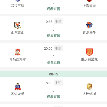
:
武汉三镇
上海海港
观看直播
中超
19:35
:
山东泰山
青岛海牛
观看直播
中超
20:00
:
青岛西海岸
重庆铜梁龙
观看直播
08-15
中甲
18:00
:
延边龙鼎
大连鲲城
观看直播