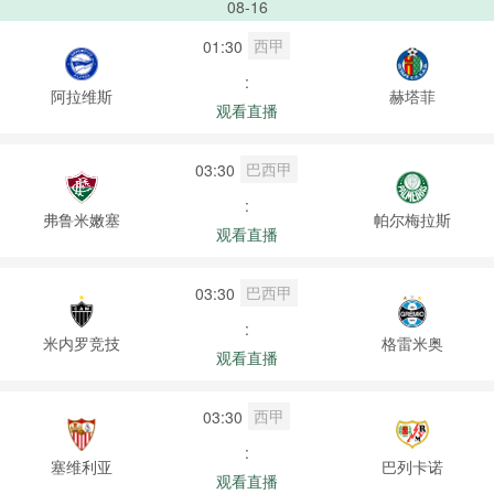
08-16
西甲
01:30
:
阿拉维斯
赫塔菲
观看直播
巴西甲
03:30
:
弗鲁米嫩塞
帕尔梅拉斯
观看直播
巴西甲
03:30
:
米内罗竞技
格雷米奥
观看直播
西甲
03:30
:
塞维利亚
巴列卡诺
观看直播