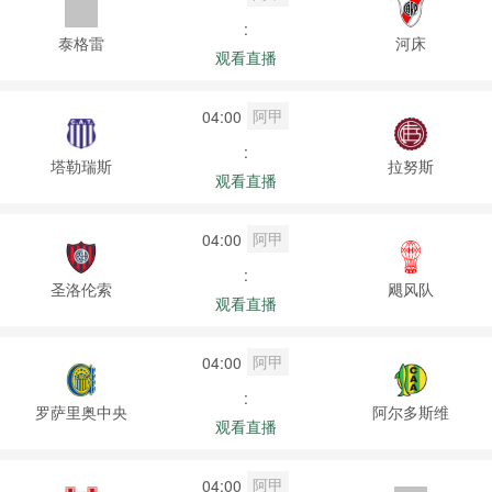
:
泰格雷
河床
观看直播
阿甲
04:00
:
塔勒瑞斯
拉努斯
观看直播
阿甲
04:00
:
圣洛伦索
飓风队
观看直播
阿甲
04:00
:
罗萨里奥中央
阿尔多斯维
观看直播
阿甲
04:00