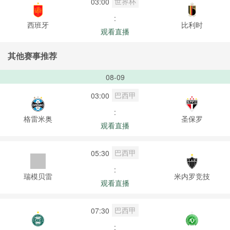
世界杯
03:00
:
西班牙
比利时
观看直播
其他赛事推荐
08-09
巴西甲
03:00
:
格雷米奥
圣保罗
观看直播
巴西甲
05:30
:
瑞模贝雷
米内罗竞技
观看直播
巴西甲
07:30
: