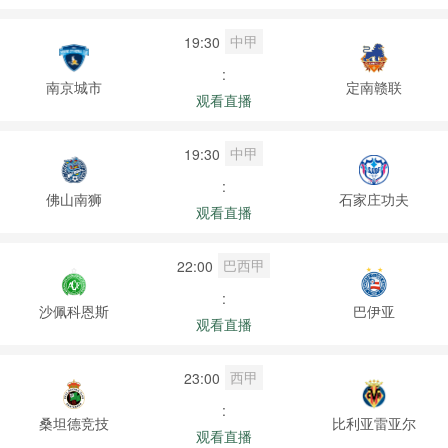
中甲
19:30
:
南京城市
定南赣联
观看直播
中甲
19:30
:
佛山南狮
石家庄功夫
观看直播
巴西甲
22:00
:
沙佩科恩斯
巴伊亚
观看直播
西甲
23:00
:
桑坦德竞技
比利亚雷亚尔
观看直播