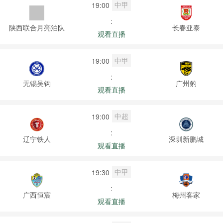
中甲
19:00
:
陕西联合月亮泊队
长春亚泰
观看直播
中甲
19:00
:
无锡吴钩
广州豹
观看直播
中超
19:00
:
辽宁铁人
深圳新鹏城
观看直播
中甲
19:30
:
广西恒宸
梅州客家
观看直播