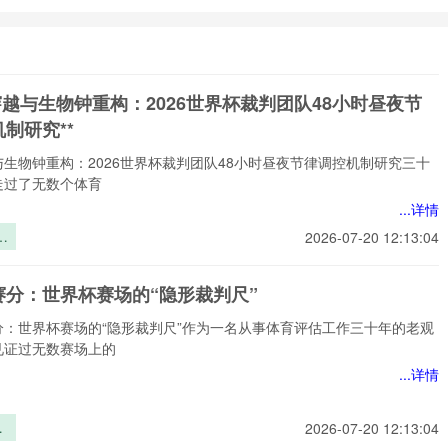
穿越与生物钟重构：2026世界杯裁判团队48小时昼夜节
制研究**
生物钟重构：2026世界杯裁判团队48小时昼夜节律调控机制研究三十
走过了无数个体育
...详情
越
2026-07-20 12:13:04
重
6
赛分：世界杯赛场的“隐形裁判尺”
判
小
分：世界杯赛场的“隐形裁判尺”作为一名从事体育评估工作三十年的老观
律
见证过无数赛场上的
研
...详情
赛
2026-07-20 12:13:04