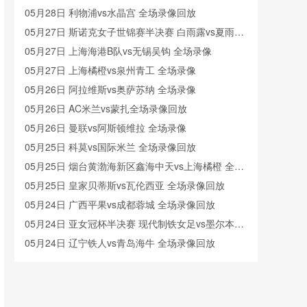
科斯vs王曼昱/蒯曼 全场录像回放
05月28日 利物浦vs水晶宫 全场录像回放
05月27日 斯诺克女子世锦赛半决赛 白雨露vs夏雨滢
全场录像回放
05月27日 上海海港B队vs无锡吴钩 全场录像
05月27日 上海橘橙vs泉州青工 全场录像
05月26日 阿拉维斯vs奥萨苏纳 全场录像
05月26日 AC米兰vs蒙扎全场录像回放
05月26日 曼联vs阿斯顿维拉 全场录像
05月25日 科莫vs国际米兰 全场录像回放
05月25日 烟台黄渤海新区鑫海中天vs上海橘橙 全场
录像
05月25日 皇家贝蒂斯vs瓦伦西亚 全场录像回放
05月24日 广西平果vs成都蓉城 全场录像回放
05月24日 亚女冠杯半决赛 现代制铁女足vs墨尔本城
女足 全场录像回放
05月24日 辽宁铁人vs青岛海牛 全场录像回放
05月23日 利雅得胜利vs卡利杰 全场录像
05月23日 深圳青年人vs大连英博 全场录像回放
05月23日 广西恒宸vs梅州客家 全场录像回放