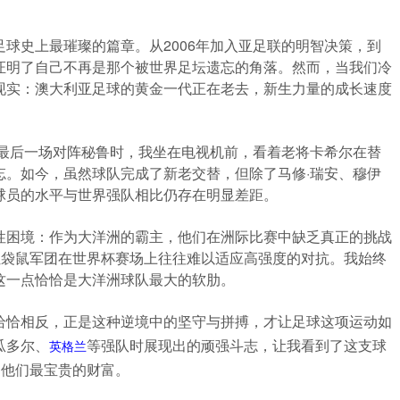
球史上最璀璨的篇章。从2006年加入亚足联的明智决策，到
证明了自己不再是那个被世界足坛遗忘的角落。然而，当我们冷
现实：澳大利亚足球的黄金一代正在老去，新生力量的成长速度
赛最后一场对阵秘鲁时，我坐在电视机前，看着老将卡希尔在替
忘。如今，虽然球队完成了新老交替，但除了马修·瑞安、穆伊
球员的水平与世界强队相比仍存在明显差距。
性困境：作为大洋洲的霸主，他们在洲际比赛中缺乏真正的挑战
让袋鼠军团在世界杯赛场上往往难以适应高强度的对抗。我始终
这一点恰恰是大洋洲球队最大的软肋。
恰恰相反，正是这种逆境中的坚守与拼搏，才让足球这项运动如
瓜多尔、
等强队时展现出的顽强斗志，让我看到了这支球
英格兰
是他们最宝贵的财富。