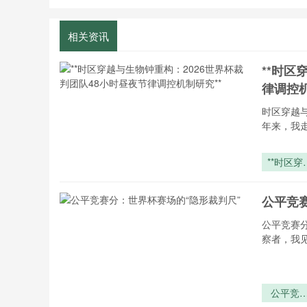
围？》
相关资讯
**时区
律调控机
时区穿越与
年来，我
**时区穿
与生物钟
构：202
公平竞
世界杯裁
团队48
公平竞赛
时昼夜节
察者，我
调控机制
究**
公平竞