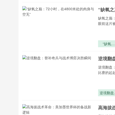
分：世界
赛场的“
“缺氧之
形裁判尺
缺氧之巅：
眼前这片
“缺氧之
巅：72
时
逆境翻
逆境翻盘
比赛的起
逆境翻盘
替补奇兵
战术博弈
高海拔
胜瞬间