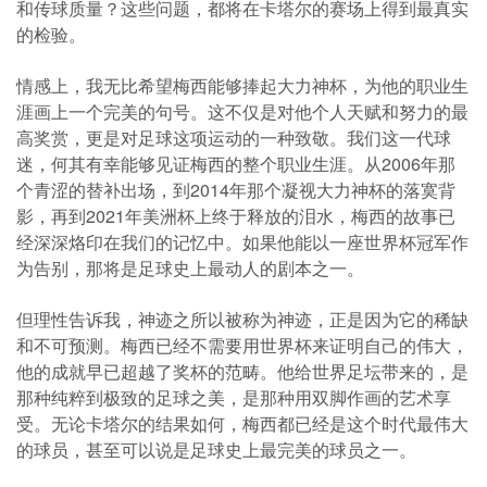
和传球质量？这些问题，都将在卡塔尔的赛场上得到最真实
的检验。
情感上，我无比希望梅西能够捧起大力神杯，为他的职业生
涯画上一个完美的句号。这不仅是对他个人天赋和努力的最
高奖赏，更是对足球这项运动的一种致敬。我们这一代球
迷，何其有幸能够见证梅西的整个职业生涯。从2006年那
个青涩的替补出场，到2014年那个凝视大力神杯的落寞背
影，再到2021年美洲杯上终于释放的泪水，梅西的故事已
经深深烙印在我们的记忆中。如果他能以一座世界杯冠军作
为告别，那将是足球史上最动人的剧本之一。
但理性告诉我，神迹之所以被称为神迹，正是因为它的稀缺
和不可预测。梅西已经不需要用世界杯来证明自己的伟大，
他的成就早已超越了奖杯的范畴。他给世界足坛带来的，是
那种纯粹到极致的足球之美，是那种用双脚作画的艺术享
受。无论卡塔尔的结果如何，梅西都已经是这个时代最伟大
的球员，甚至可以说是足球史上最完美的球员之一。