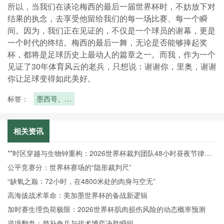
所以，当我们在谈论梅西的最后一届世界杯时，不妨放下对
结果的执念，去享受他留给我们的每一场比赛、每一个瞬
间。因为，我们正在见证的，不仅是一个球员的谢幕，更是
一个时代的终结。梅西的最后一舞，无论是否能够捧起奖
杯，都将是足球历史上最动人的篇章之一。而我，作为一个
见证了30年体育风云的老兵，只想说：谢谢你，里奥，谢谢
你让足球变得如此美好。
标签：
墨西哥、南
非、韩国同
组：2026
世界杯A组
相关资讯
看点前瞻
**时区穿越与生物钟重构：2026世界杯裁判团队48小时昼夜节律调
控机制研究**
公平竞赛分：世界杯赛场的“隐形裁判尺”
“缺氧之巅：72小时，在4800米处的肉身与空无”
高海拔战术革命：美加墨世界杯的备战新逻辑
加时赛生理负荷极限：2026世界杯肌肉损伤风险的动态概率预测
逆境翻盘：替补奇兵与战术博弈决胜瞬间