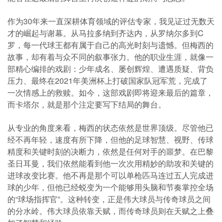
作为30年来一直深耕体育领域的评估专家，我见证过无数天
才的崛起与谢幕。从马拉多纳到齐达内，从罗纳尔多到C
罗，每一代球王都有属于自己的高光时刻与遗憾。但梅西的
故事，却有着与众不同的叙事张力。他的职业生涯，就像一
部精心编排的戏剧：少年成名、屡创辉煌、遭遇质疑、背负
压力、最终在2021年美洲杯上打破国家队冠军荒，完成了
一次情感上的救赎。如今，这部戏剧即将迎来最后的篇章，
而卡塔尔，就是那个注定要写下结局的舞台。
从专业的角度来看，梅西的状态依然是世界顶级。尽管他已
经不再年轻，速度有所下降，但他的足球智慧、视野、传球
精度和关键时刻的决断力，依然是任何对手的噩梦。在巴黎
圣日耳曼，我们依然能看到他一次次用精妙的助攻和关键的
进球改变比赛。他不再是那个可以单枪匹马连过五人完成进
球的少年，但他已经蜕变为一个能够用头脑和节奏掌控全场
的“球场指挥官”。这种转变，正是伟大球员与传奇球员之间
的分水岭。伟大球员依靠天赋，而传奇球员则在天赋之上叠