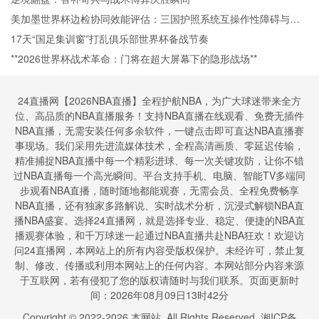
美加墨世界杯边检协同效能评估：三国护照系统互操作性障碍与通
关效率提升瓶颈
17天“国足集训窗”打乱俱乐部世界杯备战节奏
**2026世界杯战术革命：门将在超大屏幕下的隐形战场**
24直播网【2026NBA直播】全程护航NBA，为广大球迷带来全方
位、高品质的NBA直播服务！支持NBA直播在线观看、免费无插件
NBA直播，无需安装任何多余软件，一键点击即可直达NBA直播赛
事现场。我们采用先进流媒体技术，全程高清画质、零延迟传输，
精准捕捉NBA直播中每一个精彩进球、每一次关键攻防，让你不错
过NBA直播每一个高光瞬间。平台支持手机、电脑、智能TV多端同
步观看NBA直播，随时随地都能观赛，无需会员、全程免费畅享
NBA直播，还有独家多路解说、实时战术分析，沉浸式解锁NBA直
播NBA盛宴。选择24直播网，就是选择专业、稳定、便捷的NBA直
播观赛体验，和千万球迷一起通过NBA直播共赴NBA狂欢！欢迎访
问24直播网，本网站上的所有内容受版权保护。未经许可，禁止复
制、修改、传播或利用本网站上的任何内容。本网站部分内容来源
于互联网，若有侵犯了您的版权请随时与我们联系。页面更新时
间：2026年08月09日13时42分
Copyright © 2022-
2026
本网站. All Rights Reserved.
湘ICP备