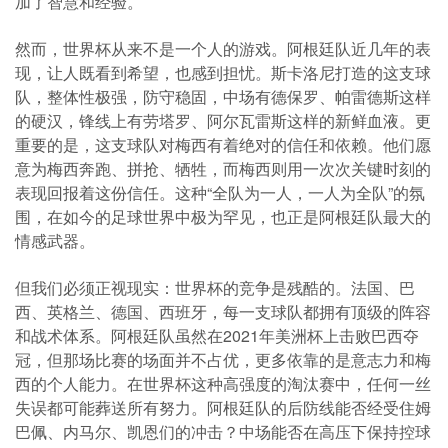
加了智慧和经验。
然而，世界杯从来不是一个人的游戏。阿根廷队近几年的表
现，让人既看到希望，也感到担忧。斯卡洛尼打造的这支球
队，整体性极强，防守稳固，中场有德保罗、帕雷德斯这样
的硬汉，锋线上有劳塔罗、阿尔瓦雷斯这样的新鲜血液。更
重要的是，这支球队对梅西有着绝对的信任和依赖。他们愿
意为梅西奔跑、拼抢、牺牲，而梅西则用一次次关键时刻的
表现回报着这份信任。这种“全队为一人，一人为全队”的氛
围，在如今的足球世界中极为罕见，也正是阿根廷队最大的
情感武器。
但我们必须正视现实：世界杯的竞争是残酷的。法国、巴
西、英格兰、德国、西班牙，每一支球队都拥有顶级的阵容
和战术体系。阿根廷队虽然在2021年美洲杯上击败巴西夺
冠，但那场比赛的场面并不占优，更多依靠的是意志力和梅
西的个人能力。在世界杯这种高强度的淘汰赛中，任何一丝
失误都可能葬送所有努力。阿根廷队的后防线能否经受住姆
巴佩、内马尔、凯恩们的冲击？中场能否在高压下保持控球