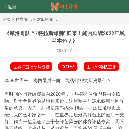
< 返回
首页
>
体育资讯
>
欧冠杯资讯
《摩洛哥队“亚特拉斯雄狮”归来！能否延续2022年黑
马本色？》
2026-07-04
世界杯直播专属链接
CCTV5
主队VS客队直播
2026世界杯：梅西最后一舞，能否封神为历史最佳？
当时间的指针缓缓拨向2026年，世界杯的号角即将再次吹
响。对于全世界的足球迷来说，这届赛事注定承载着非同寻
常的意义。因为，那将是莱昂内尔·梅西——这位足球史上
最伟大的艺术家之一——在世界足坛最高舞台上的最后一支
舞。作为一位见证了三十载绿茵风云的体育评估专家，我不
得不感叹：时光荏苒，英雄迟暮，而梅西的“最后一舞”，将