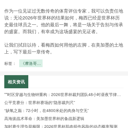
作为一位见证过无数传奇的体育评估专家，我可以负责任地
说：无论2026年世界杯的结果如何，梅西已经是世界杯历
史最佳球员之一。他的最后一舞，将是一场关于告别与传承
的盛宴。而我们，有幸成为这场盛宴的见证者。
让我们拭目以待，看梅西如何用他的左脚，在美加墨的土地
上，写下最后一章传奇。
标签：
《摩洛哥
队“亚特拉
斯雄狮”归
来！能否延
相关资讯
续2022年
黑马本
**时区穿越与生物钟重构：2026世界杯裁判团队48小时昼夜节律调
色？》
控机制研究**
公平竞赛分：世界杯赛场的“隐形裁判尺”
“缺氧之巅：72小时，在4800米处的肉身与空无”
高海拔战术革命：美加墨世界杯的备战新逻辑
加时赛生理负荷极限：2026世界杯肌肉损伤风险的动态概率预测