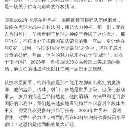
是一场关于传奇与巅峰的终极拷问。
回望2022年卡塔尔世界杯，梅西带领阿根廷队历经磨难，
最终在点球大战中击败法国，捧起大力神杯。那一刻，无数
人热泪盈眶，仿佛看到了足球之神终于眷顾了这位天才。那
座冠军，不仅填补了梅西国家队荣誉的唯一空白，更让他在
与C罗、贝利、马拉多纳的“历史最佳”之争中，增添了最具
分量的砝码。然而，体育的魅力从来不在于“完成时”，而在
于“进行时”。2026年，当梅西以39岁高龄踏上美加墨的赛
场，他面临的挑战将比以往任何一届都更加残酷。
从技术层面看，梅西依然是那个能用左脚画出彩虹的魔法
师。他的盘带、传球、射门，依然是世界顶级。但我们必须
承认，岁月的痕迹已经悄然爬上他的眉梢。在法甲和迈阿密
国际的比赛中，我们越来越多地看到梅西在比赛后半段体力
不支，需要队友更多分担防守任务。2026年世界杯，赛程
密集，对手年轻力壮，梅西能否在90分钟内持续保持高水平
输出？这恐怕是他面临的最大难题。