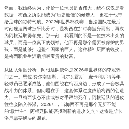
然而，我始终认为，评价一位球员是否伟大，绝不仅仅是看
数据。梅西之所以能成为“历史最佳”的候选人，更在于他带
给足球的独特气质。2022年世界杯决赛，当法国队在最后
时刻连追两球扳平比分时，是梅西在加时赛挺身而出，再次
为阿根廷取得领先。那一刻，我看到的不是一位技术出众的
球员，而是一位真正的领袖。他不再是那个需要被保护的男
孩，而是能够扛起整个国家的巨人。这种精神层面的蜕变，
是梅西职业生涯后期最宝贵的财富。
从团队角度分析，阿根廷队依然是2026年世界杯的夺冠热
门之一。恩佐·费尔南德斯、阿尔瓦雷斯、麦卡利斯特等年
轻球员已逐渐成熟，他们围绕在梅西身边，形成了一套极具
战斗力的体系。但问题在于，这套体系过度依赖梅西的创造
力。一旦梅西状态不佳或被对手严防死守，阿根廷队的进攻
往往会陷入停滞。2026年，当梅西不再是那个无所不能
的“救世主”，阿根廷队能否找到新的进攻支点？这将是斯卡
洛尼需要解决的课题。