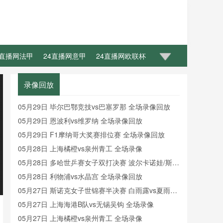
4直播网法甲
24直播网意甲
24直播网欧联杯
录像回放
05月29日 毕尔巴鄂竞技vs巴塞罗那 全场录像回放
05月29日 恩波利vs维罗纳 全场录像回放
05月29日 F1摩纳哥大奖赛排位赛 全场录像回放
05月28日 上海橘橙vs泉州青工 全场录像
05月28日 多哈世乒赛女子双打决赛 波尔卡诺娃/斯佐
科斯vs王曼昱/蒯曼 全场录像回放
05月28日 利物浦vs水晶宫 全场录像回放
05月27日 斯诺克女子世锦赛半决赛 白雨露vs夏雨滢
全场录像回放
05月27日 上海海港B队vs无锡吴钩 全场录像
05月27日 上海橘橙vs泉州青工 全场录像