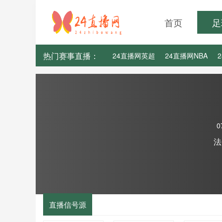
首页
足
热门赛事直播：
24直播网英超
24直播网NBA
24直播网亚洲杯
24直播网世亚预
0
法
直播信号源