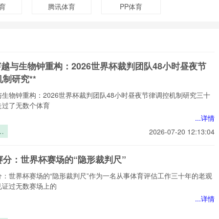
育
腾讯体育
PP体育
穿越与生物钟重构：2026世界杯裁判团队48小时昼夜节
制研究**
生物钟重构：2026世界杯裁判团队48小时昼夜节律调控机制研究三十
走过了无数个体育
...详情
越
2026-07-20 12:13:04
重
6
赛分：世界杯赛场的“隐形裁判尺”
判
小
分：世界杯赛场的“隐形裁判尺”作为一名从事体育评估工作三十年的老观
律
见证过无数赛场上的
研
...详情