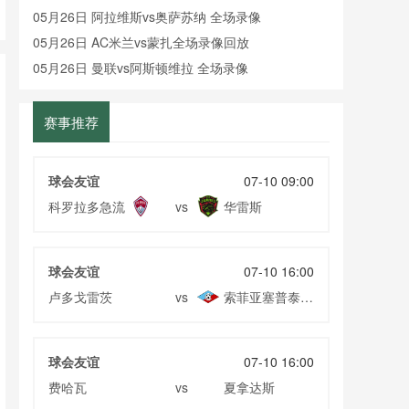
05月26日 阿拉维斯vs奥萨苏纳 全场录像
05月26日 AC米兰vs蒙扎全场录像回放
05月26日 曼联vs阿斯顿维拉 全场录像
05月25日 科莫vs国际米兰 全场录像回放
05月25日 烟台黄渤海新区鑫海中天vs上海橘橙 全场
赛事推荐
录像
05月25日 皇家贝蒂斯vs瓦伦西亚 全场录像回放
05月24日 广西平果vs成都蓉城 全场录像回放
球会友谊
07-10 09:00
05月24日 亚女冠杯半决赛 现代制铁女足vs墨尔本城
科罗拉多急流
华雷斯
vs
女足 全场录像回放
05月24日 辽宁铁人vs青岛海牛 全场录像回放
05月23日 利雅得胜利vs卡利杰 全场录像
球会友谊
07-10 16:00
05月23日 深圳青年人vs大连英博 全场录像回放
卢多戈雷茨
索菲亚塞普泰姆
vs
05月23日 广西恒宸vs梅州客家 全场录像回放
夫里
05月22日 亚女冠杯半决赛 现代制铁女足vs墨尔本城
女足 全场录像
05月22日 利雅得胜利vs卡利杰 全场录像回放
球会友谊
07-10 16:00
05月22日 广西平果vs成都蓉城 全场录像回放
费哈瓦
夏拿达斯
vs
05月21日 皇家社会vs赫罗纳 全场录像回放