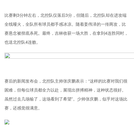
比赛剩3分钟左右，北控队仅落后3分，但随后，北控队却在进攻端
全线哑火，全队所有球员都手感冰凉。随着姜伟泽的一传两攻，比
赛悬念被彻底杀死。最终，吉林收获一场大胜，在拿到4连胜同时，
也送北控队4连败。
赛后的新闻发布会，北控队主帅
张庆鹏
表示：“这样的比赛对我们很
困难，但每位球员都全力以赴，展现出拼搏精神，这种状态很好。
虽然过去几场输了，这场看到了希望”。少帅张庆鹏，似乎对这场比
赛，还感觉很满意。