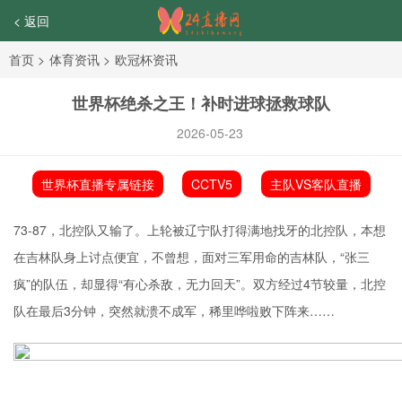
< 返回
首页
>
体育资讯
>
欧冠杯资讯
世界杯绝杀之王！补时进球拯救球队
2026-05-23
世界杯直播专属链接
CCTV5
主队VS客队直播
73-87，北控队又输了。上轮被辽宁队打得满地找牙的北控队，本想
在吉林队身上讨点便宜，不曾想，面对三军用命的吉林队，“张三
疯”的队伍，却显得“有心杀敌，无力回天”。双方经过4节较量，北控
队在最后3分钟，突然就溃不成军，稀里哗啦败下阵来……