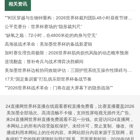
队
相关资讯
**时区穿越与生物钟重构：2026世界杯裁判团队48小时昼夜节律调
控机制研究**
公平竞赛分：世界杯赛场的“隐形裁判尺”
“缺氧之巅：72小时，在4800米处的肉身与空无”
高海拔战术革命：美加墨世界杯的备战新逻辑
加时赛生理负荷极限：2026世界杯肌肉损伤风险的动态概率预测
逆境翻盘：替补奇兵与战术博弈决胜瞬间
美加墨世界杯边检协同效能评估：三国护照系统互操作性障碍与通
关效率提升瓶颈
17天“国足集训窗”打乱俱乐部世界杯备战节奏
**2026世界杯战术革命：门将在超大屏幕下的隐形战场**
24直播网世界杯直播在线观看赛程直播免费看，比赛直播覆盖2026
美加墨全部场次。高清流畅不卡顿，支持投屏电视无插件无广告。
来24直播网世界杯直播免费观看不花一分钱。欢迎访问24直播网，
本网站上的所有内容受版权保护。未经许可，禁止复制、修改、传
播或利用本网站上的任何内容。本网站部分内容来源于互联网，若
有侵犯了您的版权请随时与我们联系。页面更新时间：2026年08月