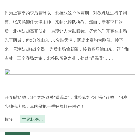
作为上赛季的季后赛球队，北控队这个休赛期，对教练组进行了调
整。张庆鹏卸任天津主帅，来到北控队执教。然而，新赛季开始
后，北控队却高开低走，表现让人大跌眼镜。尽管他们开赛在主场
先下两城，但5分胜山东，3分胜天津，两场比赛均为险胜。接下
来，天津队却4战全墨，先后主场输新疆，接着客场输山东、辽宁和
吉林，三个客场之旅，北控队所到之处，处处“送温暖”……
开赛6战4败，3个客场到处“送温暖”，北控队如今已是4连败。44岁
少帅张庆鹏，真的是把一手好牌打得稀碎！
标签：
世界杯绝杀
之王！补时
进球拯救球