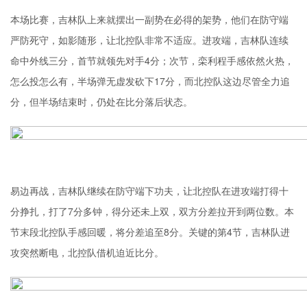
本场比赛，吉林队上来就摆出一副势在必得的架势，他们在防守端
严防死守，如影随形，让北控队非常不适应。进攻端，吉林队连续
命中外线三分，首节就领先对手4分；次节，栾利程手感依然火热，
怎么投怎么有，半场弹无虚发砍下17分，而北控队这边尽管全力追
分，但半场结束时，仍处在比分落后状态。
易边再战，吉林队继续在防守端下功夫，让北控队在进攻端打得十
分挣扎，打了7分多钟，得分还未上双，双方分差拉开到两位数。本
节末段北控队手感回暖，将分差追至8分。关键的第4节，吉林队进
攻突然断电，北控队借机迫近比分。