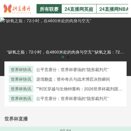
所有联赛
24直播网英超
24直播网NBA
“缺氧之巅：72小时，在4800米处的肉身与空无”“缺氧之巅：72小时，在4800米处的肉身与空无”
世界杯快讯
公平竞赛分：世界杯赛场的“隐形裁判尺”
世界杯快讯
逆境翻盘：替补奇兵与战术博弈决胜瞬间
世界杯热讯
**时区穿越与生物钟重构：2026世界杯裁判团队
48小时昼夜节律调控机制研究**
世界杯热讯
公平竞赛分：世界杯赛场的“隐形裁判尺”
世界杯直播
07-04