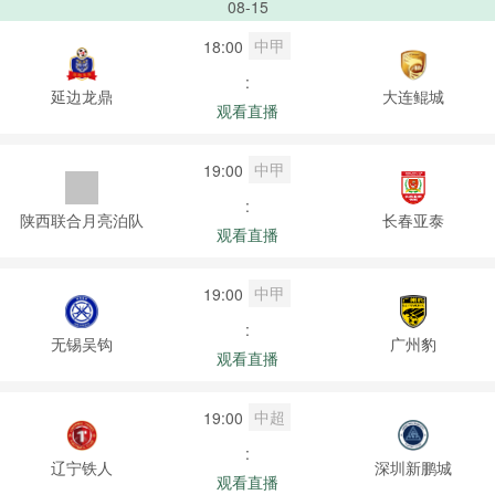
08-15
中甲
18:00
:
延边龙鼎
大连鲲城
观看直播
中甲
19:00
:
陕西联合月亮泊队
长春亚泰
观看直播
中甲
19:00
:
无锡吴钩
广州豹
观看直播
中超
19:00
:
辽宁铁人
深圳新鹏城
观看直播