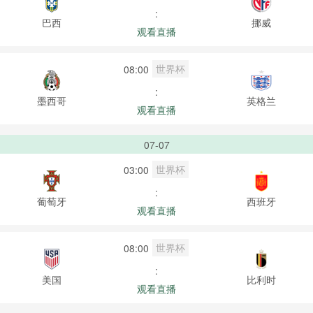
:
巴西
挪威
观看直播
世界杯
08:00
:
墨西哥
英格兰
观看直播
07-07
世界杯
03:00
:
葡萄牙
西班牙
观看直播
世界杯
08:00
:
美国
比利时
观看直播