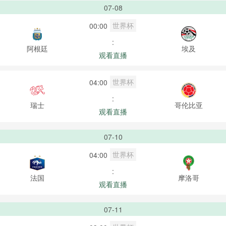
07-08
世界杯
00:00
:
阿根廷
埃及
观看直播
世界杯
04:00
:
瑞士
哥伦比亚
观看直播
07-10
世界杯
04:00
:
法国
摩洛哥
观看直播
07-11