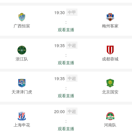
中甲
19:30
:
广西恒宸
梅州客家
观看直播
中超
19:35
:
浙江队
成都蓉城
观看直播
中超
19:35
:
天津津门虎
北京国安
观看直播
中超
20:00
:
上海申花
河南队
观看直播