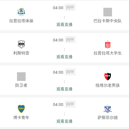
阿甲
04:00
:
拉普拉塔体操
巴拉卡斯中央队
观看直播
阿甲
04:00
:
利斯特雷
拉普拉塔大学生
观看直播
阿甲
04:00
:
防卫者
纽维尔老男孩
观看直播
阿甲
04:00
:
博卡青年
萨斯菲尔德
观看直播