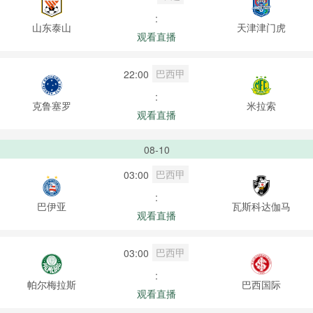
:
山东泰山
天津津门虎
观看直播
巴西甲
22:00
:
克鲁塞罗
米拉索
观看直播
08-10
巴西甲
03:00
:
巴伊亚
瓦斯科达伽马
观看直播
巴西甲
03:00
:
帕尔梅拉斯
巴西国际
观看直播