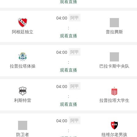
观看直播
阿甲
04:00
:
阿根廷独立
普拉腾斯
观看直播
阿甲
04:00
:
拉普拉塔体操
巴拉卡斯中央队
观看直播
阿甲
04:00
:
利斯特雷
拉普拉塔大学生
观看直播
阿甲
04:00
:
防卫者
纽维尔老男孩