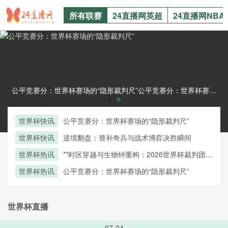
所有联赛
24直播网英超
24直播网NBA
公平竞赛分：世界杯赛场的“隐形裁判尺”公平竞赛分：世界杯赛场的“隐形裁判尺”
世界杯快讯
公平竞赛分：世界杯赛场的“隐形裁判尺”
世界杯快讯
逆境翻盘：替补奇兵与战术博弈决胜瞬间
世界杯热讯
**时区穿越与生物钟重构：2026世界杯裁判团队
48小时昼夜节律调控机制研究**
世界杯热讯
公平竞赛分：世界杯赛场的“隐形裁判尺”
世界杯直播
07-04