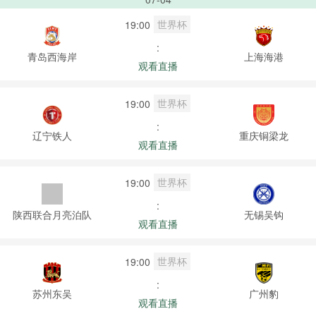
世界杯
19:00
:
青岛西海岸
上海海港
观看直播
世界杯
19:00
:
辽宁铁人
重庆铜梁龙
观看直播
世界杯
19:00
:
陕西联合月亮泊队
无锡吴钩
观看直播
世界杯
19:00
:
苏州东吴
广州豹
观看直播