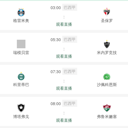
巴西甲
03:00
:
格雷米奥
圣保罗
观看直播
巴西甲
05:30
:
瑞模贝雷
米内罗竞技
观看直播
巴西甲
07:30
:
科里蒂巴
沙佩科恩斯
观看直播
巴西甲
08:00
:
博塔弗戈
弗鲁米嫩塞
观看直播