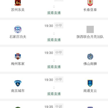
:
苏州东吴
长春亚泰
观看直播
中甲
19:30
:
石家庄功夫
陕西联合月亮泊队
观看直播
中甲
19:30
:
梅州客家
佛山南狮
观看直播
中甲
19:30
:
南京城市
南通支云
观看直播
中超
19:35