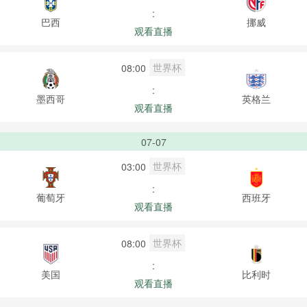
:
巴西
挪威
观看直播
世界杯
08:00
:
墨西哥
英格兰
观看直播
07-07
世界杯
03:00
:
葡萄牙
西班牙
观看直播
世界杯
08:00
:
美国
比利时
观看直播