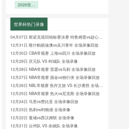
组：2026
2026世界
选赛之
化与分组逻
芯片：跑动
色？》
云集闪耀全
第四官员补
世界杯A组
杯亚洲8.5
王”魔
热区数据的
辑
时举牌背后
场
名额：预选
看点前瞻
咒？》
实时回传解
的秒级精度
赛末轮竞争
析
革命
世界杯热门录像
格局的隐性
重构
04月07日 斯诺克巡回锦标赛决赛 特鲁姆普vs赵心童
全场录像回放
12月31日 喀什帕丽迪澳vs吴川青年 全场录像回放
12月30日 CBA常规赛 上海vs四川 全场录像回放
12月29日 庆元队 VS 柯城队 全场录像
12月28日 NBA常规赛 雷霆vs马刺 全场录像回放
12月27日 NBA常规赛 掘金vs独行侠 全场录像回放
12月26日 NBL常规赛 焦作文旅 VS 长沙勇胜 全场录
像
12月25日 NBA常规赛 热火vs尼克斯 全场录像回放
12月24日 马里vs赞比亚 全场录像回放
12月23日 热刺vs利物浦 全场录像
12月22日 曼城vs西汉姆联 全场录像
12月21日 台州队 VS 余姚队 全场录像