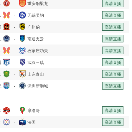
人
-
重庆铜梁龙
高清直播
队
-
无锡吴钩
高清直播
吴
-
广州豹
高清直播
人
-
南通支云
高清直播
乐
-
石家庄功夫
高清直播
博
部
-
武汉三镇
高清直播
安
-
山东泰山
高清直播
虎
-
深圳新鹏城
高清直播
大
-
摩洛哥
高清直播
圭
-
法国
高清直播