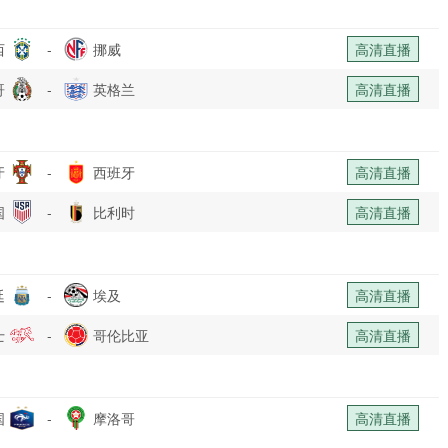
西
-
挪威
高清直播
哥
-
英格兰
高清直播
牙
-
西班牙
高清直播
国
-
比利时
高清直播
廷
-
埃及
高清直播
士
-
哥伦比亚
高清直播
国
-
摩洛哥
高清直播