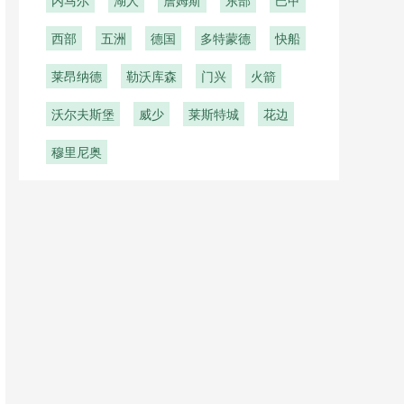
内马尔
湖人
詹姆斯
东部
巴甲
西部
五洲
德国
多特蒙德
快船
莱昂纳德
勒沃库森
门兴
火箭
沃尔夫斯堡
威少
莱斯特城
花边
穆里尼奥