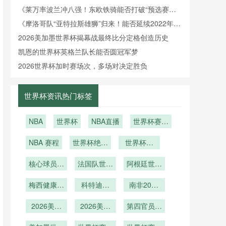
围？》
《莱万率波兰冲八强！东欧铁骑能否打破“预选赛之
王”魔咒？》
《摩洛哥队“亚特拉斯雄狮”归来！能否延续2022年黑
马本色？》
2026美加墨世界杯揭幕战最终比分定格创造历史
凯恩的世界杯英格兰队长能否圆冠军梦
2026世界杯加时赛场次，多场对决定胜负
世界杯资讯热门标签
NBA
世界杯
NBA直播
世界杯赛后
球迷骑大象
NBA 赛程
世界杯绝杀
世界杯伤
踩坏汽车
之王！补时
别！超级巨
核心球员健
进球拯救球
法国队世界
星因伤提前
阿根廷世界
康
杯伤病情况
队
杯伤病情况
离场
梅西健康关
科特迪瓦
南非2026
键
2026世界
世界杯能否
2026美加
杯能否重现
2026美加
创造历史？
第四官员举
墨世界杯主
非洲大象荣
墨世界杯主
牌补时与精