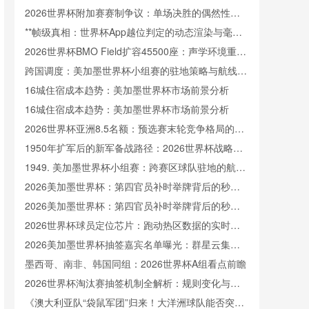
场**
2026世界杯附加赛赛制争议：单场决胜的偶然性与
主客场制的公平性权衡
**帧级真相：世界杯App越位判定的动态渲染与毫秒
级动画逻辑全解析**
2026世界杯BMO Field扩容45500座：声学环境重塑
与观赛沉浸体验的技术解构
跨国调度：美加墨世界杯小组赛的驻地策略与航线效
率优化
16城住宿成本趋势：美加墨世界杯市场前景分析
16城住宿成本趋势：美加墨世界杯市场前景分析
2026世界杯亚洲8.5名额：预选赛末轮竞争格局的隐
性重构
1950年扩军后的新军备战路径：2026世界杯战略审
视
1949. 美加墨世界杯小组赛：跨赛区球队驻地的航线
规划与效率优化方案
2026美加墨世界杯：第四官员补时举牌背后的秒级
精度革命
2026美加墨世界杯：第四官员补时举牌背后的秒级
精度革命
2026世界杯球员定位芯片：跑动热区数据的实时回
传解析
2026美加墨世界杯抽签嘉宾名单曝光：群星云集闪
耀全场
墨西哥、南非、韩国同组：2026世界杯A组看点前瞻
2026世界杯淘汰赛抽签机制全解析：规则变化与分
组逻辑
《澳大利亚队“袋鼠军团”归来！大洋洲球队能否突