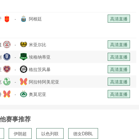
牙
-
阿根廷
高清直播
魔
-
米亚尔比
高清直播
列
-
埃格纳蒂亚
高清直播
茨
-
格拉茨风暴
高清直播
克
-
阿拉特阿美尼亚
高清直播
特
-
奥莫尼亚
高清直播
他赛事推荐
伊朗超
以色列联
德女DBBL