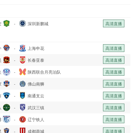
安
-
深圳新鹏城
高清直播
牛
-
上海申花
高清直播
吴
-
长春亚泰
高清直播
夫
-
陕西联合月亮泊队
高清直播
家
-
佛山南狮
高清直播
市
-
南通支云
高清直播
队
-
武汉三镇
高清直播
博
-
辽宁铁人
高清直播
昆
-
成都蓉城
高清直播