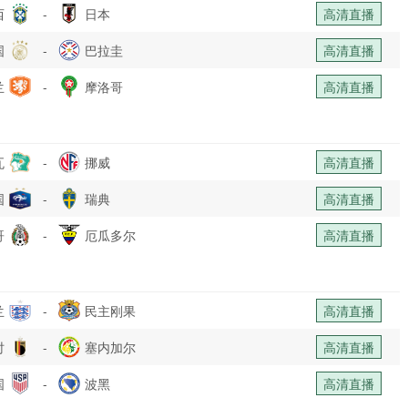
西
-
日本
高清直播
国
-
巴拉圭
高清直播
兰
-
摩洛哥
高清直播
瓦
-
挪威
高清直播
国
-
瑞典
高清直播
哥
-
厄瓜多尔
高清直播
兰
-
民主刚果
高清直播
时
-
塞内加尔
高清直播
国
-
波黑
高清直播