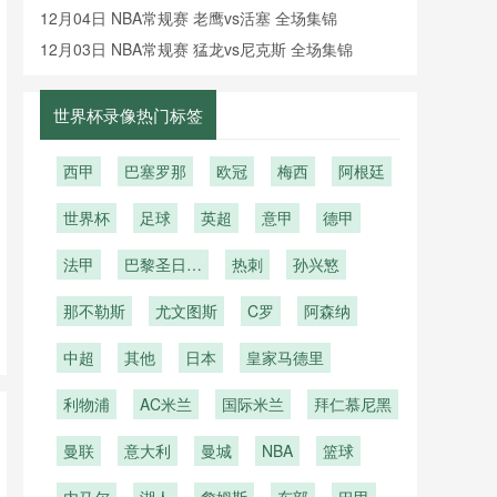
像回放
12月04日 NBA常规赛 老鹰vs活塞 全场集锦
12月03日 NBA常规赛 猛龙vs尼克斯 全场集锦
世界杯录像热门标签
西甲
巴塞罗那
欧冠
梅西
阿根廷
世界杯
足球
英超
意甲
德甲
法甲
巴黎圣日耳
热刺
孙兴慜
曼
那不勒斯
尤文图斯
C罗
阿森纳
中超
其他
日本
皇家马德里
利物浦
AC米兰
国际米兰
拜仁慕尼黑
曼联
意大利
曼城
NBA
篮球