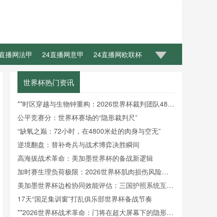
4直播网法甲
24直播网意甲
24直播网欧联杯
世界杯热门资讯
**时区穿越与生物钟重构：2026世界杯裁判团队48小
时昼夜节律调控机制研究**
公平竞赛分：世界杯赛场的“隐形裁判尺”
“缺氧之巅：72小时，在4800米处的肉身与空无”
逆境翻盘：替补奇兵与战术博弈决胜瞬间
高海拔战术革命：美加墨世界杯的备战新逻辑
加时赛生理负荷极限：2026世界杯肌肉损伤风险的
动态概率预测
美加墨世界杯边检协同效能评估：三国护照系统互操
作性障碍与通关效率提升瓶颈
17天“国足集训窗”打乱俱乐部世界杯备战节奏
**2026世界杯战术革命：门将在超大屏幕下的隐形战