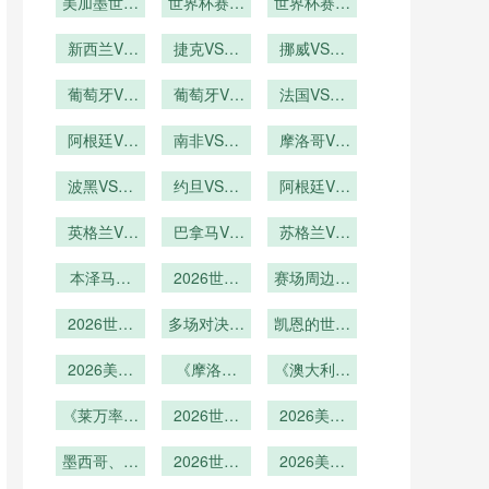
办城市机场
美加墨世界
办城市旅游
世界杯赛后
光？
确到秒的时
世界杯赛后
杯：U20世
客流激增
收入预计暴
球迷放生海
间管理：美
球迷放生海
界杯成绩与
新西兰VS
捷克VS墨
豹滑行
涨
加墨世界杯
挪威VS塞
牛温顺
成年国家队
埃及直播新
西哥捷克
内加尔挪威
前瞻
出线的关联
西兰VS埃
葡萄牙VS
VS墨西哥
葡萄牙VS
VS塞内加
法国VS伊
度深度解析
及在线直播
乌兹别克斯
乌兹别克斯
直播
拉克法国
尔直播
坦直播葡萄
阿根廷VS
南非VS韩
坦葡萄牙
VS伊拉克
摩洛哥VS
奥地利阿根
牙VS乌兹
国直播南非
VS乌兹别
海地摩洛哥
直播
别克斯坦在
廷VS奥地
波黑VS卡
克斯坦直播
VS韩国在
约旦VS阿
VS海地直
阿根廷VS
塔尔波黑
线直播
利直播
尔及利亚约
线直播
奥地利直播
播
VS卡塔尔
英格兰VS
旦VS阿尔
巴拿马VS
阿根廷VS
苏格兰VS
加纳直播英
直播
及利亚直播
克罗地亚巴
奥地利在线
巴西苏格兰
格兰VS加
本泽马绝
拿马VS克
2026世界
赛场周边美
VS巴西直
直播
纳在线直播
唱！36 岁
罗地亚直播
杯餐饮消费
食云集
播
法国前锋冲
2026世界
多场对决定
升级
凯恩的世界
击世界杯冠
杯加时赛场
胜负
杯英格兰队
2026美加
军
次
《摩洛哥
长能否圆冠
《澳大利亚
墨世界杯揭
队“亚特拉
队“袋鼠军
军梦
幕战最终比
《莱万率波
斯雄狮”归
2026世界
团”归来！
2026美加
分定格创造
兰冲八强！
来！能否延
杯淘汰赛抽
大洋洲球队
墨世界杯抽
东欧铁骑能
墨西哥、南
历史
签机制全解
续2022年
2026世界
签嘉宾名单
2026美加
能否突
非、韩国同
否打破“预
析：规则变
杯球员定位
黑马本
曝光：群星
墨世界杯：
围？》