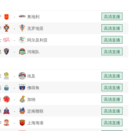
牙
-
奥地利
高清直播
牙
-
克罗地亚
高清直播
士
-
阿尔及利亚
高清直播
昆
-
河南队
高清直播
亚
-
埃及
高清直播
廷
-
佛得角
高清直播
亚
-
加纳
高清直播
鼎
-
定南赣联
高清直播
岸
-
上海海港
高清直播