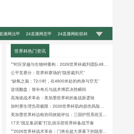
4直播网法甲
24直播网意甲
24直播网欧联杯
世界杯热门资讯
**时区穿越与生物钟重构：2026世界杯裁判团队48小
时昼夜节律调控机制研究**
公平竞赛分：世界杯赛场的“隐形裁判尺”
“缺氧之巅：72小时，在4800米处的肉身与空无”
逆境翻盘：替补奇兵与战术博弈决胜瞬间
高海拔战术革命：美加墨世界杯的备战新逻辑
加时赛生理负荷极限：2026世界杯肌肉损伤风险的
动态概率预测
美加墨世界杯边检协同效能评估：三国护照系统互操
作性障碍与通关效率提升瓶颈
17天“国足集训窗”打乱俱乐部世界杯备战节奏
**2026世界杯战术革命：门将在超大屏幕下的隐形战