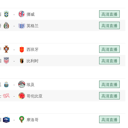
西
-
挪威
高清直播
哥
-
英格兰
高清直播
牙
-
西班牙
高清直播
国
-
比利时
高清直播
廷
-
埃及
高清直播
士
-
哥伦比亚
高清直播
国
-
摩洛哥
高清直播