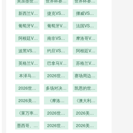
办城市机场
美加墨世界
办城市旅游
世界杯赛后
光？
确到秒的时
世界杯赛后
杯：U20世
客流激增
收入预计暴
球迷放生海
间管理：美
球迷放生海
界杯成绩与
新西兰VS
捷克VS墨
豹滑行
涨
加墨世界杯
挪威VS塞
牛温顺
成年国家队
埃及直播新
西哥捷克
内加尔挪威
前瞻
出线的关联
西兰VS埃
葡萄牙VS
VS墨西哥
葡萄牙VS
VS塞内加
法国VS伊
度深度解析
及在线直播
乌兹别克斯
乌兹别克斯
直播
拉克法国
尔直播
坦直播葡萄
阿根廷VS
南非VS韩
坦葡萄牙
VS伊拉克
摩洛哥VS
奥地利阿根
牙VS乌兹
国直播南非
VS乌兹别
海地摩洛哥
直播
别克斯坦在
廷VS奥地
波黑VS卡
克斯坦直播
VS韩国在
约旦VS阿
VS海地直
阿根廷VS
塔尔波黑
线直播
利直播
尔及利亚约
线直播
奥地利直播
播
VS卡塔尔
英格兰VS
旦VS阿尔
巴拿马VS
阿根廷VS
苏格兰VS
加纳直播英
直播
及利亚直播
克罗地亚巴
奥地利在线
巴西苏格兰
格兰VS加
本泽马绝
拿马VS克
2026世界
赛场周边美
VS巴西直
直播
纳在线直播
唱！36 岁
罗地亚直播
杯餐饮消费
食云集
播
法国前锋冲
2026世界
多场对决定
升级
凯恩的世界
击世界杯冠
杯加时赛场
胜负
杯英格兰队
2026美加
军
次
《摩洛哥
长能否圆冠
《澳大利亚
墨世界杯揭
队“亚特拉
队“袋鼠军
军梦
幕战最终比
《莱万率波
斯雄狮”归
2026世界
团”归来！
2026美加
分定格创造
兰冲八强！
来！能否延
杯淘汰赛抽
大洋洲球队
墨世界杯抽
东欧铁骑能
墨西哥、南
历史
签机制全解
续2022年
2026世界
签嘉宾名单
2026美加
能否突
非、韩国同
否打破“预
析：规则变
杯球员定位
黑马本
曝光：群星
墨世界杯：
围？》