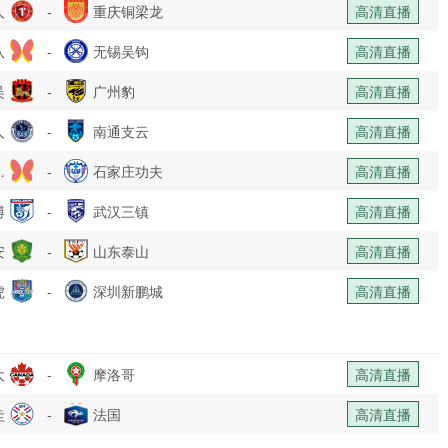
人
-
重庆铜梁龙
高清直播
队
-
无锡吴钩
高清直播
吴
-
广州豹
高清直播
人
-
南通支云
高清直播
乐
-
石家庄功夫
高清直播
博
部
-
武汉三镇
高清直播
安
-
山东泰山
高清直播
虎
-
深圳新鹏城
高清直播
大
-
摩洛哥
高清直播
圭
-
法国
高清直播