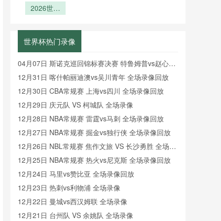
组：2026
2026世界
选赛之
化与分组逻
芯片：跑动
色？》
云集闪耀全
第四官员补
世界杯A组
杯亚洲8.5
王”魔
热区数据的
辑
时举牌背后
场
名额：预选
看点前瞻
咒？》
实时回传解
的秒级精度
赛末轮竞争
析
革命
世界杯热门录像
格局的隐性
重构
04月07日 斯诺克巡回锦标赛决赛 特鲁姆普vs赵心童
全场录像回放
12月31日 喀什帕丽迪澳vs吴川青年 全场录像回放
12月30日 CBA常规赛 上海vs四川 全场录像回放
12月29日 庆元队 VS 柯城队 全场录像
12月28日 NBA常规赛 雷霆vs马刺 全场录像回放
12月27日 NBA常规赛 掘金vs独行侠 全场录像回放
12月26日 NBL常规赛 焦作文旅 VS 长沙勇胜 全场录
像
12月25日 NBA常规赛 热火vs尼克斯 全场录像回放
12月24日 马里vs赞比亚 全场录像回放
12月23日 热刺vs利物浦 全场录像
12月22日 曼城vs西汉姆联 全场录像
12月21日 台州队 VS 余姚队 全场录像