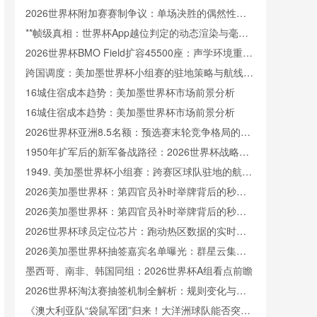
场**
2026世界杯附加赛赛制争议：单场决胜的偶然性与
主客场制的公平性权衡
**帧级真相：世界杯App越位判定的动态渲染与毫秒
级动画逻辑全解析**
2026世界杯BMO Field扩容45500座：声学环境重塑
与观赛沉浸体验的技术解构
跨国调度：美加墨世界杯小组赛的驻地策略与航线效
率优化
16城住宿成本趋势：美加墨世界杯市场前景分析
16城住宿成本趋势：美加墨世界杯市场前景分析
2026世界杯亚洲8.5名额：预选赛末轮竞争格局的隐
性重构
1950年扩军后的新军备战路径：2026世界杯战略审
视
1949. 美加墨世界杯小组赛：跨赛区球队驻地的航线
规划与效率优化方案
2026美加墨世界杯：第四官员补时举牌背后的秒级
精度革命
2026美加墨世界杯：第四官员补时举牌背后的秒级
精度革命
2026世界杯球员定位芯片：跑动热区数据的实时回
传解析
2026美加墨世界杯抽签嘉宾名单曝光：群星云集闪
耀全场
墨西哥、南非、韩国同组：2026世界杯A组看点前瞻
2026世界杯淘汰赛抽签机制全解析：规则变化与分
组逻辑
《澳大利亚队“袋鼠军团”归来！大洋洲球队能否突