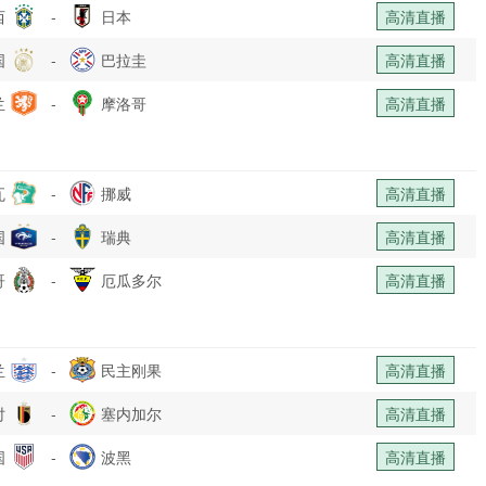
西
-
日本
高清直播
国
-
巴拉圭
高清直播
兰
-
摩洛哥
高清直播
瓦
-
挪威
高清直播
国
-
瑞典
高清直播
哥
-
厄瓜多尔
高清直播
兰
-
民主刚果
高清直播
时
-
塞内加尔
高清直播
国
-
波黑
高清直播