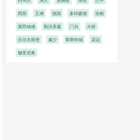
内马尔
湖人
詹姆斯
东部
巴甲
西部
五洲
德国
多特蒙德
快船
莱昂纳德
勒沃库森
门兴
火箭
沃尔夫斯堡
威少
莱斯特城
花边
穆里尼奥