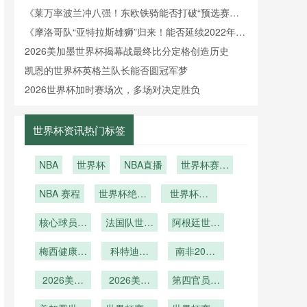
围？》
《莱万率波兰冲八强！东欧铁骑能否打破“预选赛之
王”魔咒？》
《摩洛哥队“亚特拉斯雄狮”归来！能否延续2022年黑
马本色？》
2026美加墨世界杯揭幕战最终比分定格创造历史
凯恩的世界杯英格兰队长能否圆冠军梦
2026世界杯加时赛场次，多场对决定胜负
世界杯资讯热门标签
NBA
世界杯
NBA直播
世界杯赛后
球迷骑大象
NBA 赛程
世界杯绝杀
世界杯伤
踩坏汽车
之王！补时
别！超级巨
核心球员健
进球拯救球
法国队世界
星因伤提前
阿根廷世界
康
杯伤病情况
队
杯伤病情况
离场
梅西健康关
科特迪瓦
南非2026
键
2026世界
世界杯能否
2026美加
杯能否重现
2026美加
创造历史？
第四官员举
墨世界杯主
非洲大象荣
墨世界杯主
牌补时与精