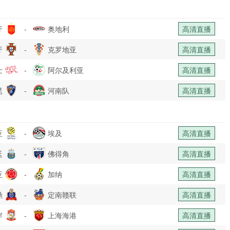
牙
-
奥地利
高清直播
牙
-
克罗地亚
高清直播
士
-
阿尔及利亚
高清直播
昆
-
河南队
高清直播
亚
-
埃及
高清直播
廷
-
佛得角
高清直播
亚
-
加纳
高清直播
鼎
-
定南赣联
高清直播
岸
-
上海海港
高清直播