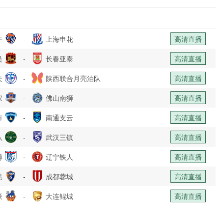
牛
-
上海申花
高清直播
吴
-
长春亚泰
高清直播
夫
-
陕西联合月亮泊队
高清直播
家
-
佛山南狮
高清直播
市
-
南通支云
高清直播
队
-
武汉三镇
高清直播
博
-
辽宁铁人
高清直播
昆
-
成都蓉城
高清直播
联
-
大连鲲城
高清直播