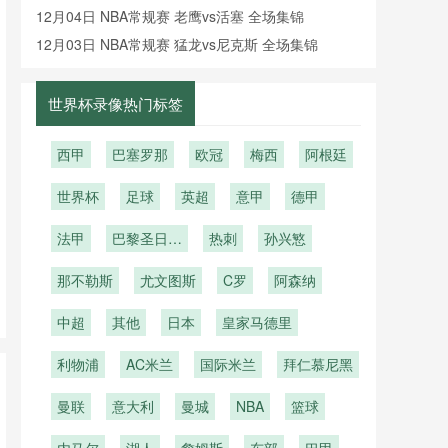
像回放
12月04日 NBA常规赛 老鹰vs活塞 全场集锦
12月03日 NBA常规赛 猛龙vs尼克斯 全场集锦
世界杯录像热门标签
西甲
巴塞罗那
欧冠
梅西
阿根廷
世界杯
足球
英超
意甲
德甲
法甲
巴黎圣日耳
热刺
孙兴慜
曼
那不勒斯
尤文图斯
C罗
阿森纳
中超
其他
日本
皇家马德里
利物浦
AC米兰
国际米兰
拜仁慕尼黑
曼联
意大利
曼城
NBA
篮球