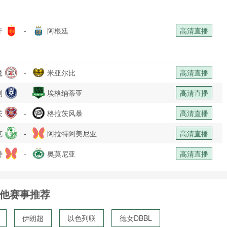
牙
-
阿根廷
高清直播
魔
-
米亚尔比
高清直播
列
-
埃格纳蒂亚
高清直播
茨
-
格拉茨风暴
高清直播
克
-
阿拉特阿美尼亚
高清直播
特
-
奥莫尼亚
高清直播
他赛事推荐
伊朗超
以色列联
德女DBBL