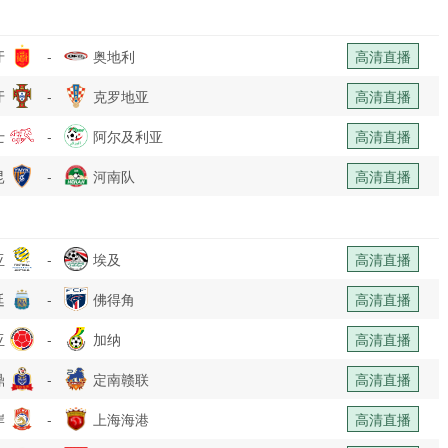
牙
-
奥地利
高清直播
牙
-
克罗地亚
高清直播
士
-
阿尔及利亚
高清直播
昆
-
河南队
高清直播
亚
-
埃及
高清直播
廷
-
佛得角
高清直播
亚
-
加纳
高清直播
鼎
-
定南赣联
高清直播
岸
-
上海海港
高清直播