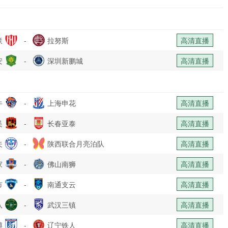
联
-
拉努斯
高清直播
安
-
深圳新鹏城
高清直播
牛
-
上海申花
高清直播
吴
-
长春亚泰
高清直播
夫
-
陕西联合月亮泊队
高清直播
家
-
佛山南狮
高清直播
市
-
南通支云
高清直播
队
-
武汉三镇
高清直播
博
-
辽宁铁人
高清直播