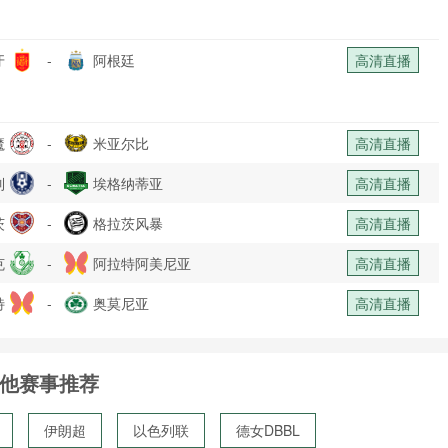
牙
-
阿根廷
高清直播
魔
-
米亚尔比
高清直播
列
-
埃格纳蒂亚
高清直播
茨
-
格拉茨风暴
高清直播
克
-
阿拉特阿美尼亚
高清直播
特
-
奥莫尼亚
高清直播
他赛事推荐
伊朗超
以色列联
德女DBBL