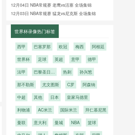
像回放
12月04日 NBA常规赛 老鹰vs活塞 全场集锦
12月03日 NBA常规赛 猛龙vs尼克斯 全场集锦
世界杯录像热门标签
西甲
巴塞罗那
欧冠
梅西
阿根廷
世界杯
足球
英超
意甲
德甲
法甲
巴黎圣日耳
热刺
孙兴慜
曼
那不勒斯
尤文图斯
C罗
阿森纳
中超
其他
日本
皇家马德里
利物浦
AC米兰
国际米兰
拜仁慕尼黑
曼联
意大利
曼城
NBA
篮球