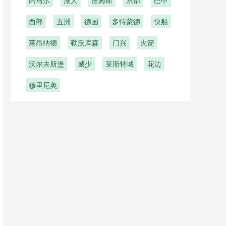
内马尔
湖人
詹姆斯
东部
巴甲
西部
五洲
德国
多特蒙德
快船
莱昂纳德
勒沃库森
门兴
火箭
沃尔夫斯堡
威少
莱斯特城
花边
穆里尼奥