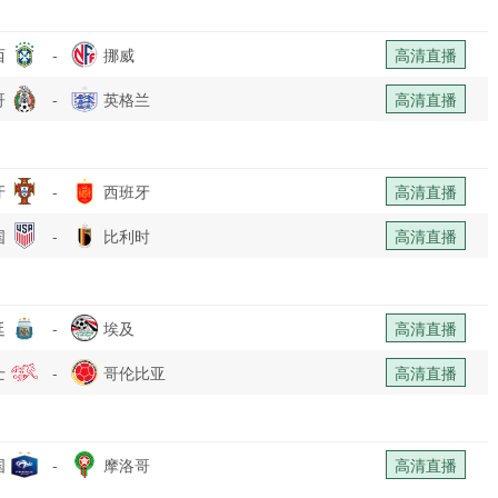
西
-
挪威
高清直播
哥
-
英格兰
高清直播
牙
-
西班牙
高清直播
国
-
比利时
高清直播
廷
-
埃及
高清直播
士
-
哥伦比亚
高清直播
国
-
摩洛哥
高清直播