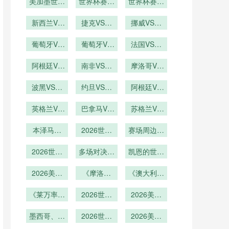
办城市机场
美加墨世界
办城市旅游
世界杯赛后
光？
确到秒的时
世界杯赛后
杯：U20世
客流激增
收入预计暴
球迷放生海
间管理：美
球迷放生海
界杯成绩与
新西兰VS
捷克VS墨
豹滑行
涨
加墨世界杯
挪威VS塞
牛温顺
成年国家队
埃及直播新
西哥捷克
内加尔挪威
前瞻
出线的关联
西兰VS埃
葡萄牙VS
VS墨西哥
葡萄牙VS
VS塞内加
法国VS伊
度深度解析
及在线直播
乌兹别克斯
乌兹别克斯
直播
拉克法国
尔直播
坦直播葡萄
阿根廷VS
南非VS韩
坦葡萄牙
VS伊拉克
摩洛哥VS
奥地利阿根
牙VS乌兹
国直播南非
VS乌兹别
海地摩洛哥
直播
别克斯坦在
廷VS奥地
波黑VS卡
克斯坦直播
VS韩国在
约旦VS阿
VS海地直
阿根廷VS
塔尔波黑
线直播
利直播
尔及利亚约
线直播
奥地利直播
播
VS卡塔尔
英格兰VS
旦VS阿尔
巴拿马VS
阿根廷VS
苏格兰VS
加纳直播英
直播
及利亚直播
克罗地亚巴
奥地利在线
巴西苏格兰
格兰VS加
本泽马绝
拿马VS克
2026世界
赛场周边美
VS巴西直
直播
纳在线直播
唱！36 岁
罗地亚直播
杯餐饮消费
食云集
播
法国前锋冲
2026世界
多场对决定
升级
凯恩的世界
击世界杯冠
杯加时赛场
胜负
杯英格兰队
2026美加
军
次
《摩洛哥
长能否圆冠
《澳大利亚
墨世界杯揭
队“亚特拉
队“袋鼠军
军梦
幕战最终比
《莱万率波
斯雄狮”归
2026世界
团”归来！
2026美加
分定格创造
兰冲八强！
来！能否延
杯淘汰赛抽
大洋洲球队
墨世界杯抽
东欧铁骑能
墨西哥、南
历史
签机制全解
续2022年
2026世界
签嘉宾名单
2026美加
能否突
非、韩国同
否打破“预
析：规则变
杯球员定位
黑马本
曝光：群星
墨世界杯：
围？》