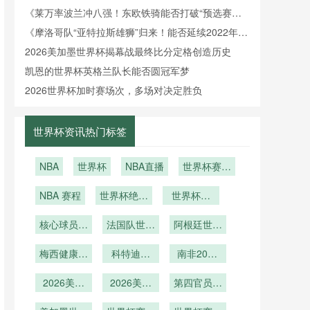
围？》
《莱万率波兰冲八强！东欧铁骑能否打破“预选赛之
王”魔咒？》
《摩洛哥队“亚特拉斯雄狮”归来！能否延续2022年黑
马本色？》
2026美加墨世界杯揭幕战最终比分定格创造历史
凯恩的世界杯英格兰队长能否圆冠军梦
2026世界杯加时赛场次，多场对决定胜负
世界杯资讯热门标签
NBA
世界杯
NBA直播
世界杯赛后
球迷骑大象
NBA 赛程
世界杯绝杀
世界杯伤
踩坏汽车
之王！补时
别！超级巨
核心球员健
进球拯救球
法国队世界
星因伤提前
阿根廷世界
康
杯伤病情况
队
杯伤病情况
离场
梅西健康关
科特迪瓦
南非2026
键
2026世界
世界杯能否
2026美加
杯能否重现
2026美加
创造历史？
第四官员举
墨世界杯主
非洲大象荣
墨世界杯主
牌补时与精