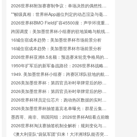
场**
2026世界杯附加赛赛制争议：单场决胜的偶然性与
主客场制的公平性权衡
**帧级真相：世界杯App越位判定的动态渲染与毫秒
级动画逻辑全解析**
2026世界杯BMO Field扩容45500座：声学环境重塑
与观赛沉浸体验的技术解构
跨国调度：美加墨世界杯小组赛的驻地策略与航线效
率优化
16城住宿成本趋势：美加墨世界杯市场前景分析
16城住宿成本趋势：美加墨世界杯市场前景分析
2026世界杯亚洲8.5名额：预选赛末轮竞争格局的隐
性重构
1950年扩军后的新军备战路径：2026世界杯战略审
视
1949. 美加墨世界杯小组赛：跨赛区球队驻地的航线
规划与效率优化方案
2026美加墨世界杯：第四官员补时举牌背后的秒级
精度革命
2026美加墨世界杯：第四官员补时举牌背后的秒级
精度革命
2026世界杯球员定位芯片：跑动热区数据的实时回
传解析
2026美加墨世界杯抽签嘉宾名单曝光：群星云集闪
耀全场
墨西哥、南非、韩国同组：2026世界杯A组看点前瞻
2026世界杯淘汰赛抽签机制全解析：规则变化与分
组逻辑
《澳大利亚队“袋鼠军团”归来！大洋洲球队能否突