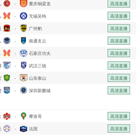
人
-
重庆铜梁龙
高清直播
队
-
无锡吴钩
高清直播
吴
-
广州豹
高清直播
人
-
南通支云
高清直播
乐
-
石家庄功夫
高清直播
博
部
-
武汉三镇
高清直播
安
-
山东泰山
高清直播
虎
-
深圳新鹏城
高清直播
大
-
摩洛哥
高清直播
圭
-
法国
高清直播