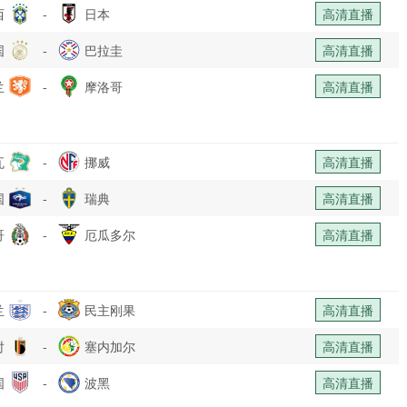
西
-
日本
高清直播
国
-
巴拉圭
高清直播
兰
-
摩洛哥
高清直播
瓦
-
挪威
高清直播
国
-
瑞典
高清直播
哥
-
厄瓜多尔
高清直播
兰
-
民主刚果
高清直播
时
-
塞内加尔
高清直播
国
-
波黑
高清直播