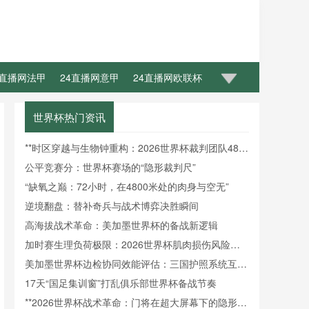
4直播网法甲
24直播网意甲
24直播网欧联杯
世界杯热门资讯
**时区穿越与生物钟重构：2026世界杯裁判团队48小
时昼夜节律调控机制研究**
公平竞赛分：世界杯赛场的“隐形裁判尺”
“缺氧之巅：72小时，在4800米处的肉身与空无”
逆境翻盘：替补奇兵与战术博弈决胜瞬间
高海拔战术革命：美加墨世界杯的备战新逻辑
加时赛生理负荷极限：2026世界杯肌肉损伤风险的
动态概率预测
美加墨世界杯边检协同效能评估：三国护照系统互操
作性障碍与通关效率提升瓶颈
17天“国足集训窗”打乱俱乐部世界杯备战节奏
**2026世界杯战术革命：门将在超大屏幕下的隐形战