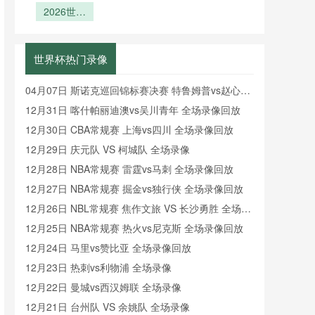
组：2026
2026世界
选赛之
化与分组逻
芯片：跑动
色？》
云集闪耀全
第四官员补
世界杯A组
杯亚洲8.5
王”魔
热区数据的
辑
时举牌背后
场
名额：预选
看点前瞻
咒？》
实时回传解
的秒级精度
赛末轮竞争
析
革命
世界杯热门录像
格局的隐性
重构
04月07日 斯诺克巡回锦标赛决赛 特鲁姆普vs赵心童
全场录像回放
12月31日 喀什帕丽迪澳vs吴川青年 全场录像回放
12月30日 CBA常规赛 上海vs四川 全场录像回放
12月29日 庆元队 VS 柯城队 全场录像
12月28日 NBA常规赛 雷霆vs马刺 全场录像回放
12月27日 NBA常规赛 掘金vs独行侠 全场录像回放
12月26日 NBL常规赛 焦作文旅 VS 长沙勇胜 全场录
像
12月25日 NBA常规赛 热火vs尼克斯 全场录像回放
12月24日 马里vs赞比亚 全场录像回放
12月23日 热刺vs利物浦 全场录像
12月22日 曼城vs西汉姆联 全场录像
12月21日 台州队 VS 余姚队 全场录像