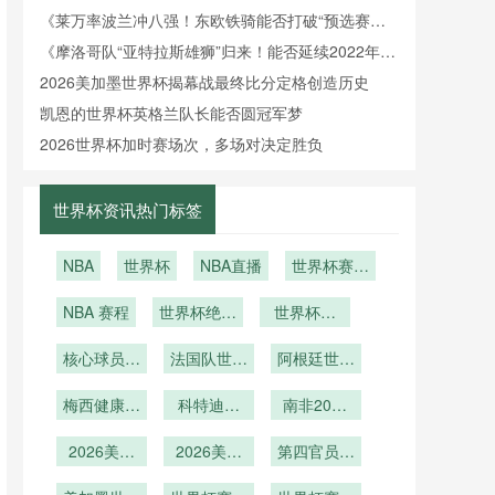
围？》
《莱万率波兰冲八强！东欧铁骑能否打破“预选赛之
王”魔咒？》
《摩洛哥队“亚特拉斯雄狮”归来！能否延续2022年黑
马本色？》
2026美加墨世界杯揭幕战最终比分定格创造历史
凯恩的世界杯英格兰队长能否圆冠军梦
2026世界杯加时赛场次，多场对决定胜负
世界杯资讯热门标签
NBA
世界杯
NBA直播
世界杯赛后
球迷骑大象
NBA 赛程
世界杯绝杀
世界杯伤
踩坏汽车
之王！补时
别！超级巨
核心球员健
进球拯救球
法国队世界
星因伤提前
阿根廷世界
康
杯伤病情况
队
杯伤病情况
离场
梅西健康关
科特迪瓦
南非2026
键
2026世界
世界杯能否
2026美加
杯能否重现
2026美加
创造历史？
第四官员举
墨世界杯主
非洲大象荣
墨世界杯主
牌补时与精