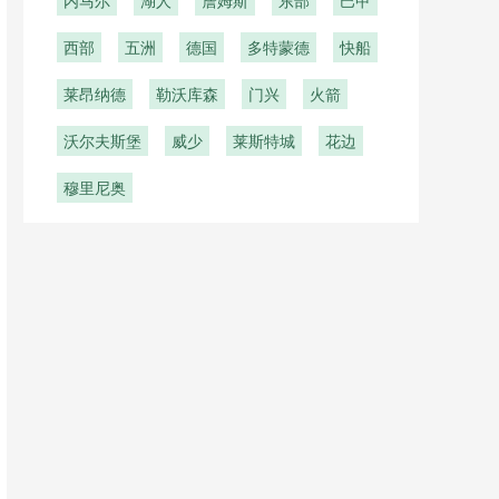
内马尔
湖人
詹姆斯
东部
巴甲
西部
五洲
德国
多特蒙德
快船
莱昂纳德
勒沃库森
门兴
火箭
沃尔夫斯堡
威少
莱斯特城
花边
穆里尼奥