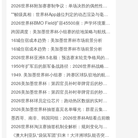
场**
2026世界杯附加赛赛制争议：单场决胜的偶然性与
主客场制的公平性权衡
**帧级真相：世界杯App越位判定的动态渲染与毫秒
级动画逻辑全解析**
2026世界杯BMO Field扩容45500座：声学环境重塑
与观赛沉浸体验的技术解构
跨国调度：美加墨世界杯小组赛的驻地策略与航线效
率优化
16城住宿成本趋势：美加墨世界杯市场前景分析
16城住宿成本趋势：美加墨世界杯市场前景分析
2026世界杯亚洲8.5名额：预选赛末轮竞争格局的隐
性重构
1950年扩军后的新军备战路径：2026世界杯战略审
视
1949. 美加墨世界杯小组赛：跨赛区球队驻地的航线
规划与效率优化方案
2026美加墨世界杯：第四官员补时举牌背后的秒级
精度革命
2026美加墨世界杯：第四官员补时举牌背后的秒级
精度革命
2026世界杯球员定位芯片：跑动热区数据的实时回
传解析
2026美加墨世界杯抽签嘉宾名单曝光：群星云集闪
耀全场
墨西哥、南非、韩国同组：2026世界杯A组看点前瞻
2026世界杯淘汰赛抽签机制全解析：规则变化与分
组逻辑
《澳大利亚队“袋鼠军团”归来！大洋洲球队能否突