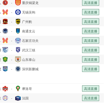
人
-
重庆铜梁龙
高清直播
队
-
无锡吴钩
高清直播
吴
-
广州豹
高清直播
人
-
南通支云
高清直播
乐
-
石家庄功夫
高清直播
博
部
-
武汉三镇
高清直播
安
-
山东泰山
高清直播
虎
-
深圳新鹏城
高清直播
大
-
摩洛哥
高清直播
圭
-
法国
高清直播