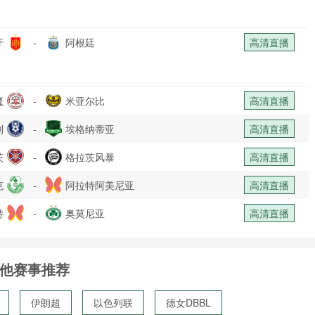
牙
-
阿根廷
高清直播
魔
-
米亚尔比
高清直播
列
-
埃格纳蒂亚
高清直播
茨
-
格拉茨风暴
高清直播
克
-
阿拉特阿美尼亚
高清直播
特
-
奥莫尼亚
高清直播
他赛事推荐
伊朗超
以色列联
德女DBBL