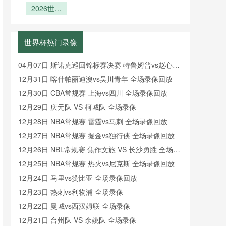
组：2026
2026世界
选赛之
化与分组逻
芯片：跑动
色？》
云集闪耀全
第四官员补
世界杯A组
杯亚洲8.5
王”魔
热区数据的
辑
时举牌背后
场
名额：预选
看点前瞻
咒？》
实时回传解
的秒级精度
赛末轮竞争
析
革命
世界杯热门录像
格局的隐性
重构
04月07日 斯诺克巡回锦标赛决赛 特鲁姆普vs赵心童
全场录像回放
12月31日 喀什帕丽迪澳vs吴川青年 全场录像回放
12月30日 CBA常规赛 上海vs四川 全场录像回放
12月29日 庆元队 VS 柯城队 全场录像
12月28日 NBA常规赛 雷霆vs马刺 全场录像回放
12月27日 NBA常规赛 掘金vs独行侠 全场录像回放
12月26日 NBL常规赛 焦作文旅 VS 长沙勇胜 全场录
像
12月25日 NBA常规赛 热火vs尼克斯 全场录像回放
12月24日 马里vs赞比亚 全场录像回放
12月23日 热刺vs利物浦 全场录像
12月22日 曼城vs西汉姆联 全场录像
12月21日 台州队 VS 余姚队 全场录像