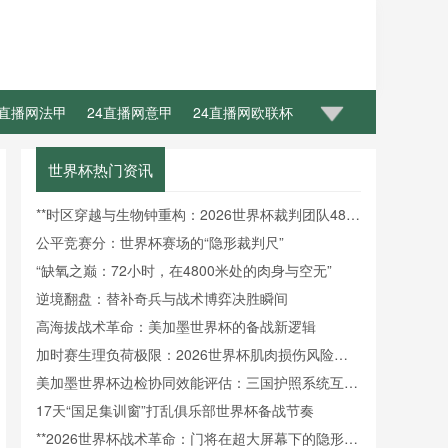
4直播网法甲
24直播网意甲
24直播网欧联杯
世界杯热门资讯
**时区穿越与生物钟重构：2026世界杯裁判团队48小
时昼夜节律调控机制研究**
公平竞赛分：世界杯赛场的“隐形裁判尺”
“缺氧之巅：72小时，在4800米处的肉身与空无”
逆境翻盘：替补奇兵与战术博弈决胜瞬间
高海拔战术革命：美加墨世界杯的备战新逻辑
加时赛生理负荷极限：2026世界杯肌肉损伤风险的
动态概率预测
美加墨世界杯边检协同效能评估：三国护照系统互操
作性障碍与通关效率提升瓶颈
17天“国足集训窗”打乱俱乐部世界杯备战节奏
**2026世界杯战术革命：门将在超大屏幕下的隐形战