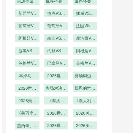
办城市机场
美加墨世界
办城市旅游
世界杯赛后
光？
确到秒的时
世界杯赛后
杯：U20世
客流激增
收入预计暴
球迷放生海
间管理：美
球迷放生海
界杯成绩与
新西兰VS
捷克VS墨
豹滑行
涨
加墨世界杯
挪威VS塞
牛温顺
成年国家队
埃及直播新
西哥捷克
内加尔挪威
前瞻
出线的关联
西兰VS埃
葡萄牙VS
VS墨西哥
葡萄牙VS
VS塞内加
法国VS伊
度深度解析
及在线直播
乌兹别克斯
乌兹别克斯
直播
拉克法国
尔直播
坦直播葡萄
阿根廷VS
南非VS韩
坦葡萄牙
VS伊拉克
摩洛哥VS
奥地利阿根
牙VS乌兹
国直播南非
VS乌兹别
海地摩洛哥
直播
别克斯坦在
廷VS奥地
波黑VS卡
克斯坦直播
VS韩国在
约旦VS阿
VS海地直
阿根廷VS
塔尔波黑
线直播
利直播
尔及利亚约
线直播
奥地利直播
播
VS卡塔尔
英格兰VS
旦VS阿尔
巴拿马VS
阿根廷VS
苏格兰VS
加纳直播英
直播
及利亚直播
克罗地亚巴
奥地利在线
巴西苏格兰
格兰VS加
本泽马绝
拿马VS克
2026世界
赛场周边美
VS巴西直
直播
纳在线直播
唱！36 岁
罗地亚直播
杯餐饮消费
食云集
播
法国前锋冲
2026世界
多场对决定
升级
凯恩的世界
击世界杯冠
杯加时赛场
胜负
杯英格兰队
2026美加
军
次
《摩洛哥
长能否圆冠
《澳大利亚
墨世界杯揭
队“亚特拉
队“袋鼠军
军梦
幕战最终比
《莱万率波
斯雄狮”归
2026世界
团”归来！
2026美加
分定格创造
兰冲八强！
来！能否延
杯淘汰赛抽
大洋洲球队
墨世界杯抽
东欧铁骑能
墨西哥、南
历史
签机制全解
续2022年
2026世界
签嘉宾名单
2026美加
能否突
非、韩国同
否打破“预
析：规则变
杯球员定位
黑马本
曝光：群星
墨世界杯：
围？》