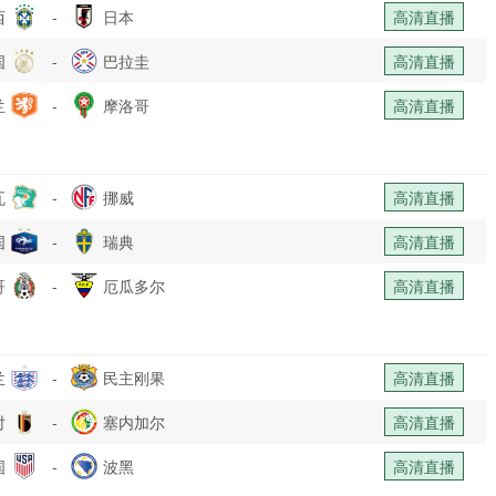
西
-
日本
高清直播
国
-
巴拉圭
高清直播
兰
-
摩洛哥
高清直播
瓦
-
挪威
高清直播
国
-
瑞典
高清直播
哥
-
厄瓜多尔
高清直播
兰
-
民主刚果
高清直播
时
-
塞内加尔
高清直播
国
-
波黑
高清直播