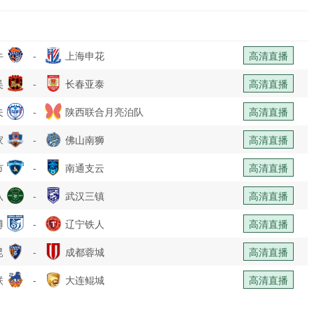
牛
-
上海申花
高清直播
吴
-
长春亚泰
高清直播
夫
-
陕西联合月亮泊队
高清直播
家
-
佛山南狮
高清直播
市
-
南通支云
高清直播
队
-
武汉三镇
高清直播
博
-
辽宁铁人
高清直播
昆
-
成都蓉城
高清直播
联
-
大连鲲城
高清直播