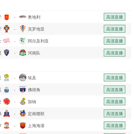
牙
-
奥地利
高清直播
牙
-
克罗地亚
高清直播
士
-
阿尔及利亚
高清直播
昆
-
河南队
高清直播
亚
-
埃及
高清直播
廷
-
佛得角
高清直播
亚
-
加纳
高清直播
鼎
-
定南赣联
高清直播
岸
-
上海海港
高清直播