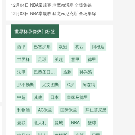
像回放
12月04日 NBA常规赛 老鹰vs活塞 全场集锦
12月03日 NBA常规赛 猛龙vs尼克斯 全场集锦
世界杯录像热门标签
西甲
巴塞罗那
欧冠
梅西
阿根廷
世界杯
足球
英超
意甲
德甲
法甲
巴黎圣日耳
热刺
孙兴慜
曼
那不勒斯
尤文图斯
C罗
阿森纳
中超
其他
日本
皇家马德里
利物浦
AC米兰
国际米兰
拜仁慕尼黑
曼联
意大利
曼城
NBA
篮球