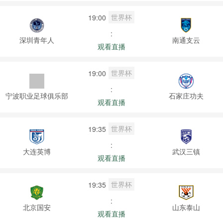
世界杯
19:00
:
深圳青年人
南通支云
观看直播
世界杯
19:00
:
宁波职业足球俱乐部
石家庄功夫
观看直播
世界杯
19:35
:
大连英博
武汉三镇
观看直播
世界杯
19:35
:
北京国安
山东泰山
观看直播