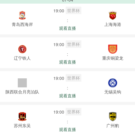
世界杯
19:00
:
青岛西海岸
上海海港
观看直播
世界杯
19:00
:
辽宁铁人
重庆铜梁龙
观看直播
世界杯
19:00
:
陕西联合月亮泊队
无锡吴钩
观看直播
世界杯
19:00
:
苏州东吴
广州豹
观看直播