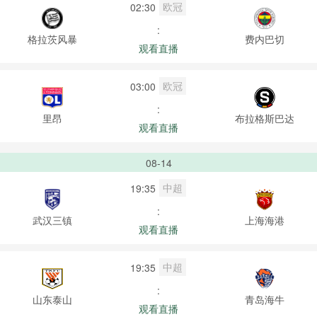
欧冠
02:30
:
格拉茨风暴
费内巴切
观看直播
欧冠
03:00
:
里昂
布拉格斯巴达
观看直播
08-14
中超
19:35
:
武汉三镇
上海海港
观看直播
中超
19:35
:
山东泰山
青岛海牛
观看直播