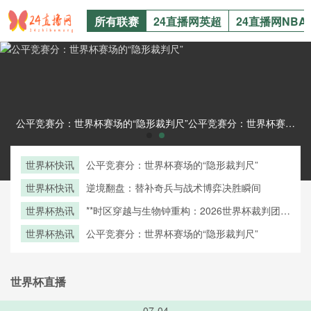
所有联赛
24直播网英超
24直播网NBA
公平竞赛分：世界杯赛场的“隐形裁判尺”公平竞赛分：世界杯赛场的“隐形裁判尺”
世界杯快讯
公平竞赛分：世界杯赛场的“隐形裁判尺”
世界杯快讯
逆境翻盘：替补奇兵与战术博弈决胜瞬间
世界杯热讯
**时区穿越与生物钟重构：2026世界杯裁判团队
48小时昼夜节律调控机制研究**
世界杯热讯
公平竞赛分：世界杯赛场的“隐形裁判尺”
世界杯直播
07-04