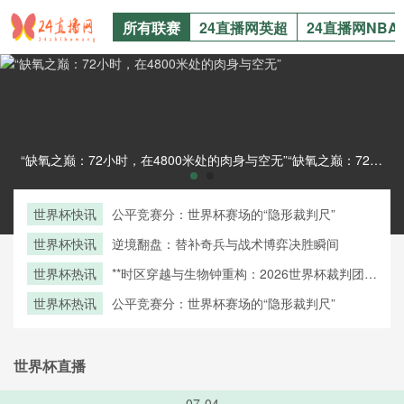
所有联赛
24直播网英超
24直播网NBA
“缺氧之巅：72小时，在4800米处的肉身与空无”“缺氧之巅：72小时，在4800米处的肉身与空无”
世界杯快讯
公平竞赛分：世界杯赛场的“隐形裁判尺”
世界杯快讯
逆境翻盘：替补奇兵与战术博弈决胜瞬间
世界杯热讯
**时区穿越与生物钟重构：2026世界杯裁判团队
48小时昼夜节律调控机制研究**
世界杯热讯
公平竞赛分：世界杯赛场的“隐形裁判尺”
世界杯直播
07-04