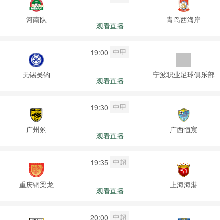
:
河南队
青岛西海岸
观看直播
中甲
19:00
:
无锡吴钩
宁波职业足球俱乐部
观看直播
中甲
19:30
:
广州豹
广西恒宸
观看直播
中超
19:35
:
重庆铜梁龙
上海海港
观看直播
中超
20:00