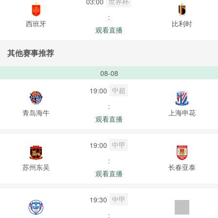
世界杯
03:00
:
西班牙
比利时
观看直播
其他赛事推荐
08-08
中超
19:00
:
青岛海牛
上海申花
观看直播
中甲
19:00
:
苏州东吴
长春亚泰
观看直播
中甲
19:30
: