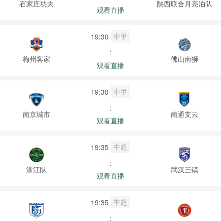
石家庄功夫
陕西联合月亮泊队
观看直播
中甲
19:30
:
梅州客家
佛山南狮
观看直播
中甲
19:30
:
南京城市
南通支云
观看直播
中超
19:35
:
浙江队
武汉三镇
观看直播
中超
19:35
: