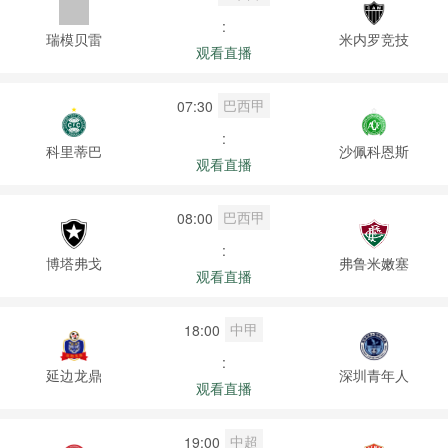
:
瑞模贝雷
米内罗竞技
观看直播
巴西甲
07:30
:
科里蒂巴
沙佩科恩斯
观看直播
巴西甲
08:00
:
博塔弗戈
弗鲁米嫩塞
观看直播
中甲
18:00
:
延边龙鼎
深圳青年人
观看直播
中超
19:00