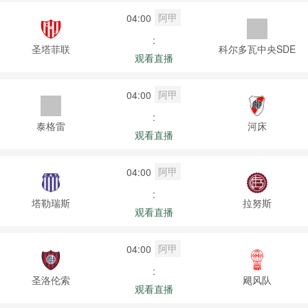
阿甲
04:00
:
圣塔菲联
科尔多瓦中央SDE
观看直播
阿甲
04:00
:
泰格雷
河床
观看直播
阿甲
04:00
:
塔勒瑞斯
拉努斯
观看直播
阿甲
04:00
:
圣洛伦索
飓风队
观看直播