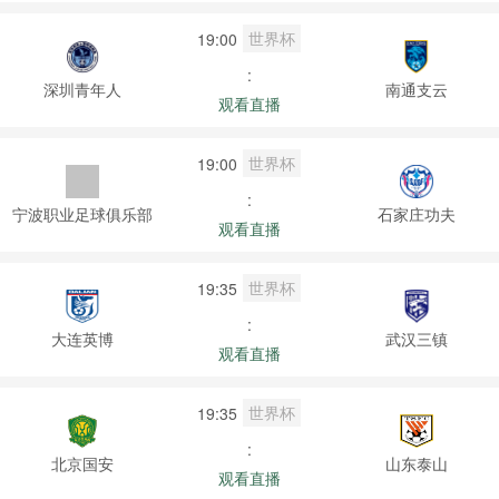
世界杯
19:00
:
深圳青年人
南通支云
观看直播
世界杯
19:00
:
宁波职业足球俱乐部
石家庄功夫
观看直播
世界杯
19:35
:
大连英博
武汉三镇
观看直播
世界杯
19:35
:
北京国安
山东泰山
观看直播