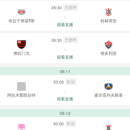
巴西甲
05:30
:
布拉干蒂诺RB
科林蒂安
观看直播
巴西甲
06:30
:
弗拉门戈
维多利亚
观看直播
08-11
欧冠
23:00
:
阿拉木图凯拉特
索非亚列夫斯基
观看直播
08-12
欧冠
00:00