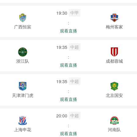
中甲
19:30
:
广西恒宸
梅州客家
观看直播
中超
19:35
:
浙江队
成都蓉城
观看直播
中超
19:35
:
天津津门虎
北京国安
观看直播
中超
20:00
:
上海申花
河南队
观看直播